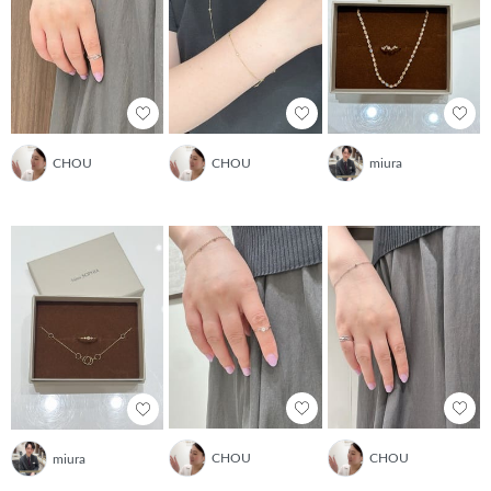
CHOU
CHOU
miura
CHOU
CHOU
miura