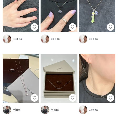
CHOU
CHOU
CHOU
miura
miura
CHOU