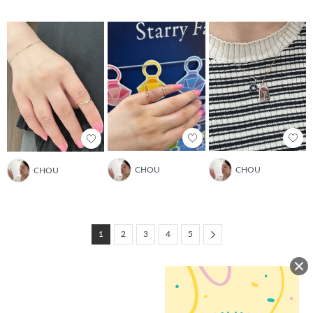
CHOU
CHOU
CHOU
Next
1
2
3
4
5