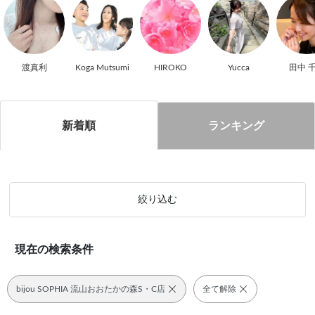
渡真利
Koga Mutsumi
HIROKO
Yucca
田中 
新着順
ランキング
絞り込む
現在の検索条件
bijou SOPHIA 流山おおたかの森S・C店
全て解除