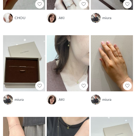
CHOU
AKI
miura
miura
AKI
miura