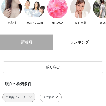
渡真利
Koga Mutsumi
HIROKO
松下 幸美
Yucc
ランキング
新着順
絞り込む
現在の検索条件
ご褒美ジュエリー
全て解除