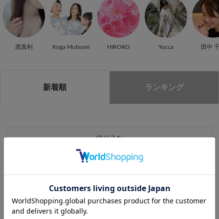
渡真利
Koga Mutsumi
HIROKO
Yucca
田中 
新着順
ランキング
絞り込む
現在の検索条件
品番：25031-261900000
全て解除