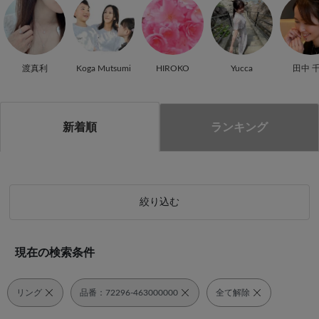
渡真利
Koga Mutsumi
HIROKO
Yucca
田中 
新着順
ランキング
絞り込む
現在の検索条件
リング
品番：72296-463000000
全て解除