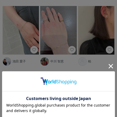
池田 愛子
中川 智恵
柏