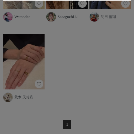
Watanabe
Sakaguchi.N
明田 藍瑠
荒木 天玲彩
1