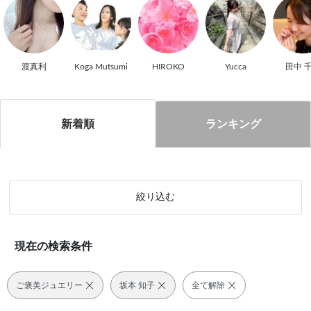
渡真利
Koga Mutsumi
HIROKO
Yucca
田中 
新着順
ランキング
絞り込む
現在の検索条件
ご褒美ジュエリー
坂本 知子
全て解除