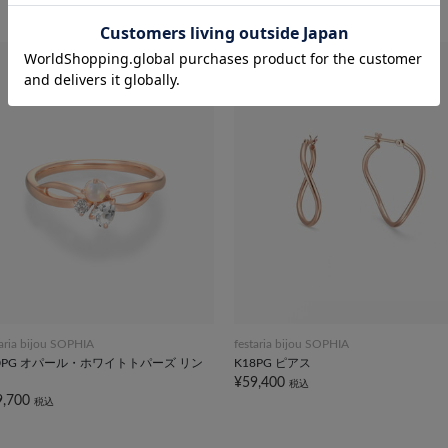
taria bijou SOPHIA
festaria bijou SOPHIA
0PG オパール・ホワイトトパーズ リン
K18PG ピアス
¥59,400
税込
9,700
税込