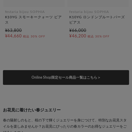
festaria bijou SOPHIA
festaria bijou SOPHIA
K10YG スモーキークォーツ ピア
K10YG ロンドンブルートパーズ
ス
ピアス
¥63,800
¥66,000
¥44,660
¥46,200
税込
30% OFF
税込
30% OFF
Online Shop限定セール商品一覧はこちら＞
お花見に着けたい春ジュエリー
春の陽射しのもと、桜の下で輝くジュエリーを身につけて、特別なお花見スタ
イルを楽しみませんか？お花見にぴったりの春カラーのお得なジュエリーをご