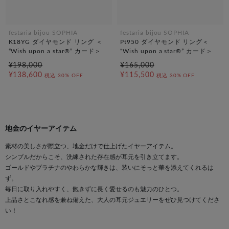
festaria bijou SOPHIA
festaria bijou SOPHIA
K18YG ダイヤモンド リング ＜
Pt950 ダイヤモンド リング＜
“Wish upon a star®” カード＞
“Wish upon a star®” カード＞
¥198,000
¥165,000
¥138,600
¥115,500
税込
30% OFF
税込
30% OFF
地金のイヤーアイテム
素材の美しさが際立つ、地金だけで仕上げたイヤーアイテム。
シンプルだからこそ、洗練された存在感が耳元を引き立てます。
ゴールドやプラチナのやわらかな輝きは、装いにそっと華を添えてくれるは
ず。
毎日に取り入れやすく、飽きずに長く愛せるのも魅力のひとつ。
上品さとこなれ感を兼ね備えた、大人の耳元ジュエリーをぜひ見つけてくださ
い！