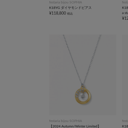
festaria bijou SOPHIA
fes
K18YG ダイヤモンドピアス
K1
a 
¥118,800
税込
¥1
festaria bijou SOPHIA
fes
【2024 Autumn/Winter Limited】
K1