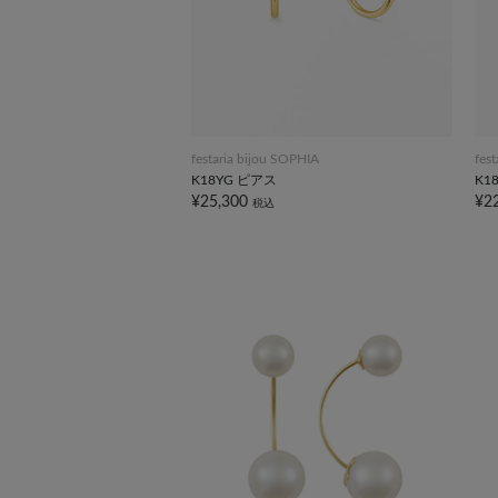
festaria bijou SOPHIA
fes
K18YG ピアス
K1
¥25,300
¥2
税込