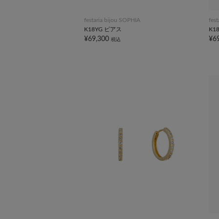
festaria bijou SOPHIA
fes
K18YG ピアス
K1
¥69,300
¥6
税込