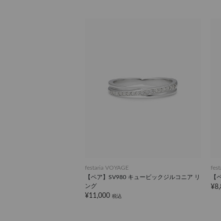
festaria VOYAGE
fes
【ペア】SV980 キュービックジルコニア リ
【ペ
ング
¥8
¥11,000
税込