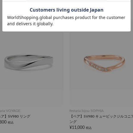
taria VOYAGE
festaria bijou SOPHIA
ア】SV980 リング
【ペア】SV980 キュービックジルコニア
ング
,800
税込
¥11,000
税込