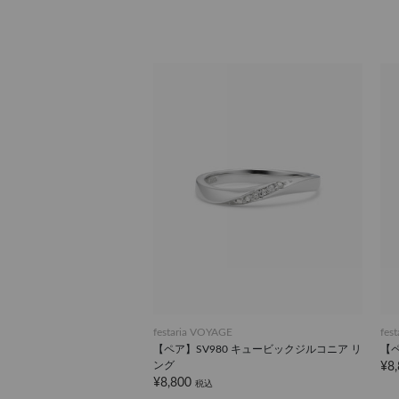
festaria VOYAGE
fes
【ペア】SV980 キュービックジルコニア リ
【ペ
ング
¥8
¥8,800
税込