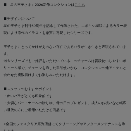
■「星の王子さま」2026新作コレクションは
こちら
■デザインについて
星の王子さま刊行80周年を記念して作製された、エポキシ樹脂によるカラー表
現により原作のイラストを忠実に再現したシリーズです。
王子さまにとってかけがえのない存在であるバラが生き生きと表現されていま
す。
過去シリーズでもご好評をいただいているこのチャームは普段使いしやすいボ
リューム感で、チェーンを通した単品使いから、コレクションの他アイテムと
合わせた複数着けまでお楽しみいただけます。
■スタッフのおすすめポイント
・赤いバラがとても印象的です
・大切なパートナーへの贈り物、母の日のプレゼント、成人のお祝いなど幅広
い世代の方にご着用いただける商品です
※全国のフェスタリア系列店舗にてクリーニングやアフターメンテナンスを承
ります。