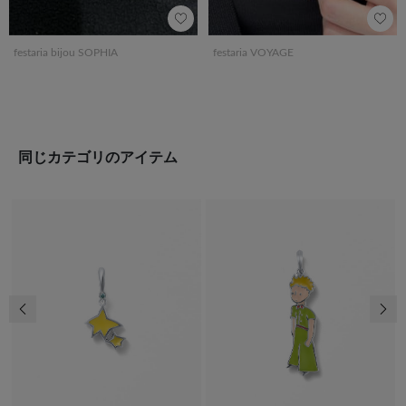
festaria bijou SOPHIA
festaria VOYAGE
同じカテゴリのアイテム
前の画像
次の