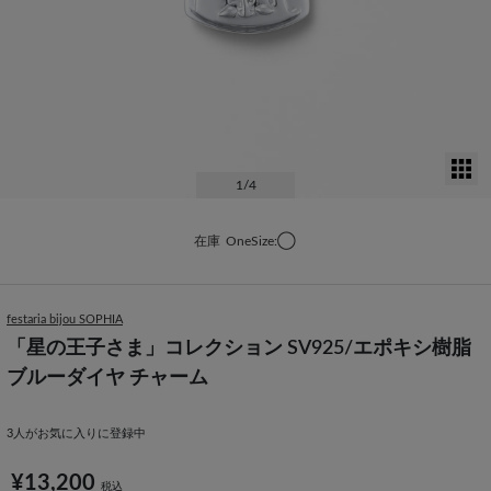
サ
1
/4
在庫
OneSize:◯
festaria bijou SOPHIA
「星の王子さま」コレクション SV925/エポキシ樹脂
ブルーダイヤ チャーム
3
人がお気に入りに登録中
¥13,200
税込