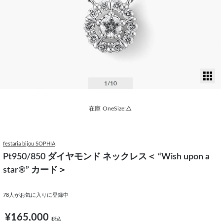
サ
1
/10
在庫
OneSize:△
festaria bijou SOPHIA
Pt950/850 ダイヤモンド ネックレス＜ “Wish upon a
star®” カード＞
78
人がお気に入りに登録中
¥165,000
税込