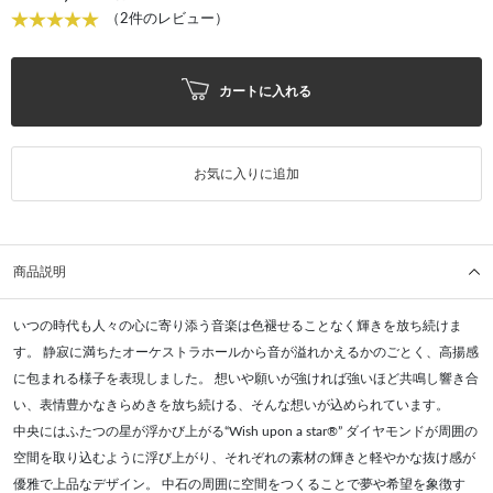
（2件のレビュー）
カートに入れる
お気に入りに追加
商品説明
いつの時代も人々の心に寄り添う音楽は色褪せることなく輝きを放ち続けま
す。 静寂に満ちたオーケストラホールから音が溢れかえるかのごとく、高揚感
に包まれる様子を表現しました。 想いや願いが強ければ強いほど共鳴し響き合
い、表情豊かなきらめきを放ち続ける、そんな想いが込められています。
中央にはふたつの星が浮かび上がる“Wish upon a star®” ダイヤモンドが周囲の
空間を取り込むように浮び上がり、それぞれの素材の輝きと軽やかな抜け感が
優雅で上品なデザイン。 中石の周囲に空間をつくることで夢や希望を象徴す