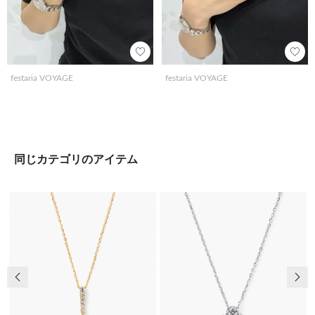
festaria VOYAGE
festaria VOYAGE
同じカテゴリのアイテム
前の画像
次の