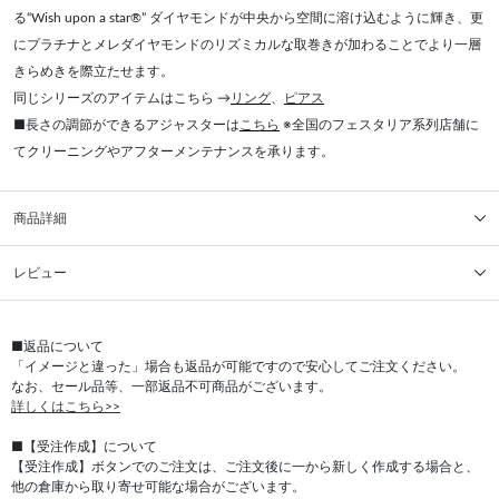
る“Wish upon a star®” ダイヤモンドが中央から空間に溶け込むように輝き、更
にプラチナとメレダイヤモンドのリズミカルな取巻きが加わることでより一層
きらめきを際立たせます。
同じシリーズのアイテムはこちら →
リング
、
ピアス
■長さの調節ができるアジャスターは
こちら
※全国のフェスタリア系列店舗に
てクリーニングやアフターメンテナンスを承ります。
商品詳細
レビュー
■返品について
「イメージと違った」場合も返品が可能ですので安心してご注文ください。
なお、セール品等、一部返品不可商品がございます。
詳しくはこちら>>
■【受注作成】について
【受注作成】ボタンでのご注文は、ご注文後に一から新しく作成する場合と、
他の倉庫から取り寄せ可能な場合がございます。