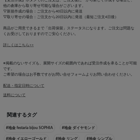
他の倉庫から取り寄せ可能な場合がございます。
▽新規作成の場合：ご注文から40日以内に発送
▽取り寄せの場合：ご注文から20日以内に発送（最短ご注文4日後）
商品がご用意できるまで「出荷保留」ステータスになります。ご注文は問題な
くお受けしておりますのでご安心ください。
詳しくはこちら>>
※掲載のないサイズも、展開サイズの範囲内であれば受注作成を承ることが可能
です。
ご希望の場合はお手数ですがお問い合せフォームよりお問い合わせください。
配送・指定日時について
送料について
関連するタグ
#地金 festaria bijou SOPHIA
#地金 ダイヤモンド
#地金 イエローゴールド
#地金 リング
#地金 シンプル