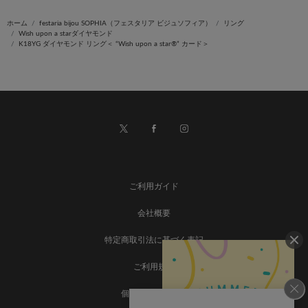
ホーム
festaria bijou SOPHIA（フェスタリア ビジュソフィア）
リング
Wish upon a starダイヤモンド
K18YG ダイヤモンド リング＜ “Wish upon a star®” カード＞
ご利用ガイド
会社概要
特定商取引法に基づく表記
ご利用規約
個人情報保護方針