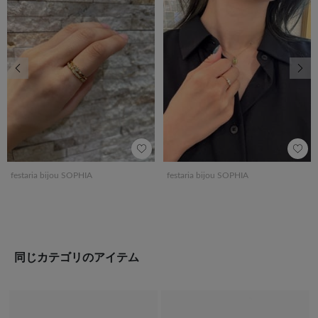
前の画像
次の
festaria bijou SOPHIA
festaria bijou SOPHIA
同じカテゴリのアイテム