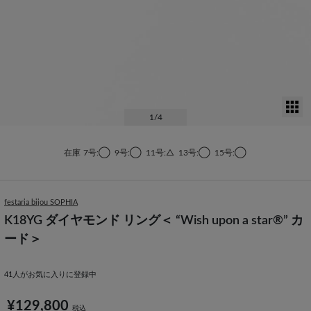
サ
1
/4
在庫
7号:◯
9号:◯
11号:△
13号:◯
15号:◯
festaria bijou SOPHIA
K18YG ダイヤモンド リング＜ “Wish upon a star®” カ
ード＞
41
人がお気に入りに登録中
¥129,800
税込