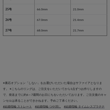
25号
66.0mm
21.0mm
26号
67.0mm
21.4mm
27号
68.0mm
21.7mm
※裏石オプション「しない」をお選びいただいた場合はサファイアとなりま
す。 ※こちらのリングは、ご注文をいただいてから1点ずつお作りしますの
で、発送までに約6～7週間のお日にちをいただいております。ご注文後のキャ
ンセルは承ることができかねます。予めご了承ください。
#結婚指輪 ストレート
#結婚指輪 つや消し
#結婚指輪 タイムレスプラチナ