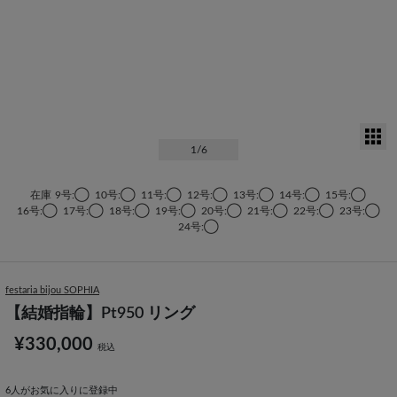
サ
1
/6
在庫
9号:◯
10号:◯
11号:◯
12号:◯
13号:◯
14号:◯
15号:◯
16号:◯
17号:◯
18号:◯
19号:◯
20号:◯
21号:◯
22号:◯
23号:◯
24号:◯
festaria bijou SOPHIA
【結婚指輪】Pt950 リング
¥330,000
税込
6
人がお気に入りに登録中