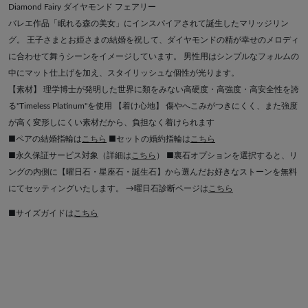
Diamond Fairy ダイヤモンド フェアリー
バレエ作品「眠れる森の美女」にインスパイアされて誕生したマリッジリン
グ。 王子さまとお姫さまの結婚を祝して、ダイヤモンドの精が幸せのメロディ
に合わせて舞うシーンをイメージしています。 男性用はシンプルなフォルムの
中にマット仕上げを加え、スタイリッシュな個性が光ります。
【素材】 理学博士が発明した世界に類をみない高硬度・高強度・高安全性を誇
る"Timeless Platinum"を使用 【着け心地】 傷やへこみがつきにくく、また強度
が高く変形しにくい素材だから、負担なく着けられます
■ペアの結婚指輪は
こちら
■セットの婚約指輪は
こちら
■永久保証サービス対象（詳細は
こちら
） ■裏石オプションを選択すると、リ
ングの内側に【曜日石・星座石・誕生石】から選んだお好きなストーンを無料
にてセッティングいたします。 →曜日石診断ページは
こちら
■サイズガイドは
こちら