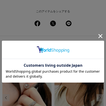
このアイテムをシェアする
この商品を使ったコーディネート
一覧
前の画像
次の