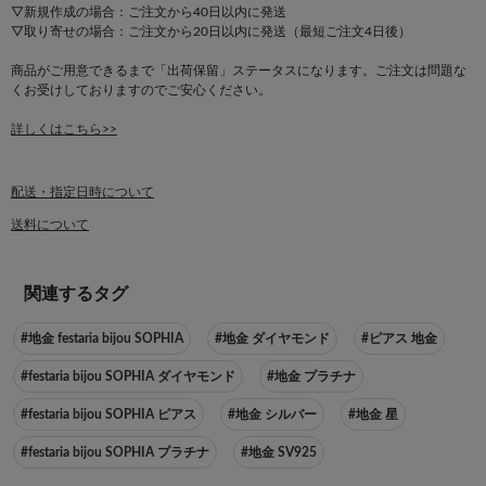
▽新規作成の場合：ご注文から40日以内に発送
▽取り寄せの場合：ご注文から20日以内に発送（最短ご注文4日後）
商品がご用意できるまで「出荷保留」ステータスになります。ご注文は問題な
くお受けしておりますのでご安心ください。
詳しくはこちら>>
配送・指定日時について
送料について
関連するタグ
#地金 festaria bijou SOPHIA
#地金 ダイヤモンド
#ピアス 地金
#festaria bijou SOPHIA ダイヤモンド
#地金 プラチナ
#festaria bijou SOPHIA ピアス
#地金 シルバー
#地金 星
#festaria bijou SOPHIA プラチナ
#地金 SV925