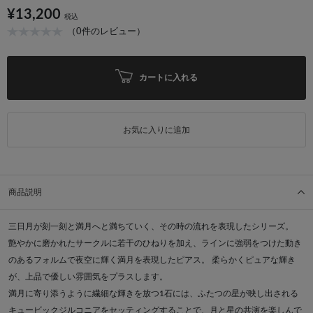
¥13,200
税込
（0件のレビュー）
カートに入れる
お気に入りに追加
商品説明
三日月が刻一刻と満月へと満ちていく、その時の流れを表現したシリーズ。
艶やかに磨かれたサークルに若干のひねりを加え、ラインに強弱をつけた動き
のあるフォルムで夜空に輝く満月を表現したピアス。 柔らかくピュアな輝き
が、上品で優しい雰囲気をプラスします。
満月に寄り添うように繊細な輝きを放つ1石には、ふたつの星が映し出される
キュービックジルコニアをセッティングすることで、月と星の共演を楽しんで