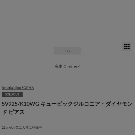
サ
1
/2
在庫
OneSize:×
festaria bijou SOPHIA
SOLDOUT
SV925/K10WG キュービックジルコニア・ダイヤモン
ド ピアス
26
人がお気に入りに登録中