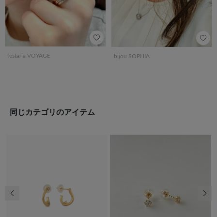
festaria VOYAGE
bijou SOPHIA
同じカテゴリのアイテム
前の画像
次の