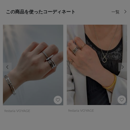
この商品を使ったコーディネート
一覧
前の画像
次の
festaria VOYAGE
festaria VOYAGE