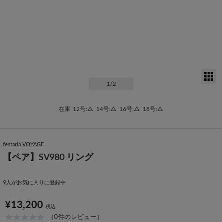
サ
1
/2
在庫
12号:△
14号:△
16号:△
18号:△
festaria VOYAGE
【ペア】SV980 リング
9
人がお気に入りに登録中
¥13,200
税込
（0件のレビュー）