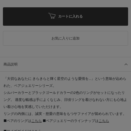
カートに入れる
お気に入りに追加
商品説明
「大切なあなたに きらきらと輝く星空のような愛情を…」という意味が込めら
れた、ペアジュエリーシリーズ。
シルバーカラーとブラックゴールドカラーの2色のリングがセットになったリ
ング。 適度な幅感は手によくなじみ、日頃リングを着けなれない方にも心地よ
い着け心地を実感していただけます。
リングの内側には、誠実・慈愛の意味をもつサファイアが留められています。
■ペアのリングは
こちら
■ペアジュエリーのラインナップは
こちら