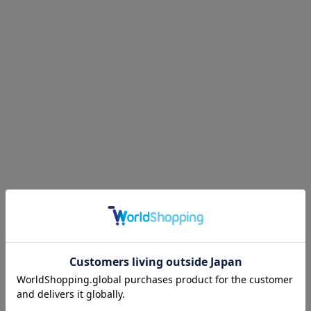
サイズ
内周
内径