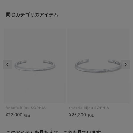
同じカテゴリのアイテム
前の画像
次の
festaria bijou SOPHIA
festaria bijou SOPHIA
¥22,000
¥25,300
税込
税込
このアイテムを見た人は、これも見ています