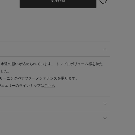
受注作成
永遠の願いが込められています。 トップにボリューム感を持た
ました。
クリーニングやアフターメンテナンスを承ります。
ジュエリーのラインナップは
こちら