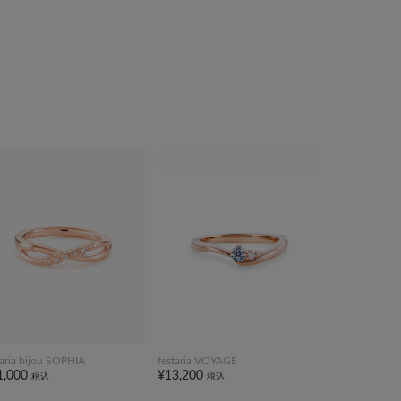
taria bijou SOPHIA
festaria VOYAGE
1,000
¥13,200
税込
税込