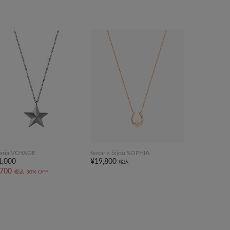
taria VOYAGE
festaria bijou SOPHIA
1,000
¥19,800
税込
,700
税込
30% OFF