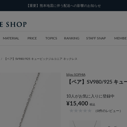
【重要】熊本地震に伴う配送への影響のお知らせ
MATERIAL
PRICE
TOPICS
RANKING
STAFF SNAP
MEMBE
【ペア】SV980/925 キュービックジルコニア ネックレス
bijou SOPHIA
【ペア】SV980/925 
10
人がお気に入りに登録中
¥15,400
税込
（0件のレビュー）