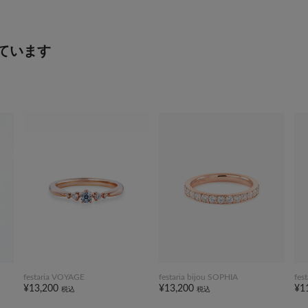
ています
festaria VOYAGE
festaria bijou SOPHIA
fes
¥13,200
¥13,200
¥1
税込
税込