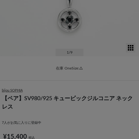
サ
1
/9
在庫
OneSize:△
bijou SOPHIA
【ペア】SV980/925 キュービックジルコニア ネック
レス
7
人がお気に入りに登録中
¥15,400
税込