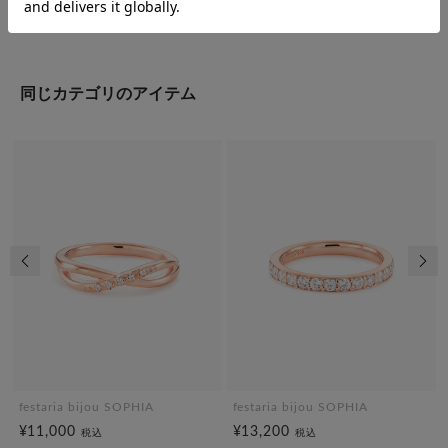
同じカテゴリのアイテム
前の画像
次の
festaria bijou SOPHIA
festaria bijou SOPHIA
¥11,000
¥13,200
税込
税込