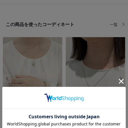
この商品を使ったコーディネート
一覧
前の画像
次の
festaria bijou SOPHIA
festaria bijou SOPHIA