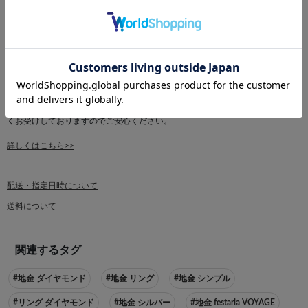
詳しくはこちら>>
■【受注作成】について
【受注作成】ボタンでのご注文は、ご注文後に一から新しく作成する場合と、
他の倉庫から取り寄せ可能な場合がございます。
▽新規作成の場合：ご注文から40日以内に発送
▽取り寄せの場合：ご注文から20日以内に発送（最短ご注文4日後）
商品がご用意できるまで「出荷保留」ステータスになります。ご注文は問題な
くお受けしておりますのでご安心ください。
詳しくはこちら>>
配送・指定日時について
送料について
関連するタグ
#地金 ダイヤモンド
#地金 リング
#地金 シンプル
#リング ダイヤモンド
#地金 シルバー
#地金 festaria VOYAGE