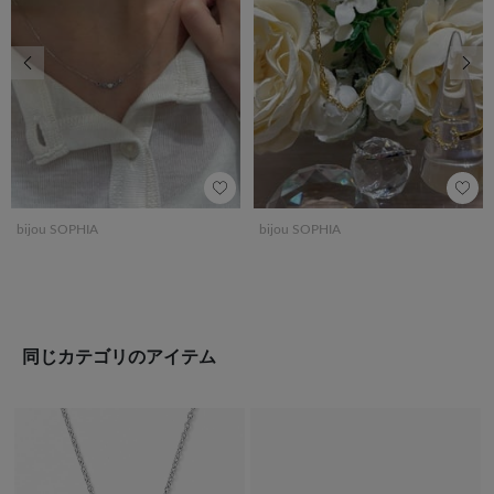
前の画像
次の
bijou SOPHIA
bijou SOPHIA
同じカテゴリのアイテム