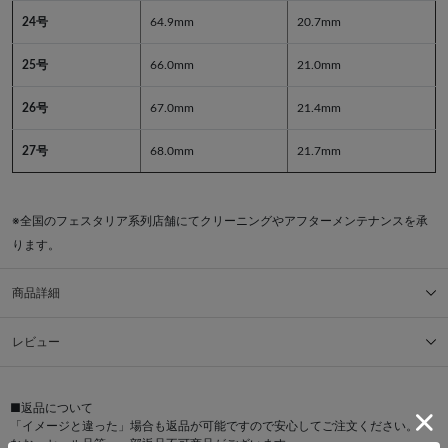
24号
64.9mm
20.7mm
25号
66.0mm
21.0mm
26号
67.0mm
21.4mm
27号
68.0mm
21.7mm
※全国のフェスタリア系列店舗にてクリーニングやアフターメンテナンスを承
ります。
商品詳細
レビュー
■返品について
「イメージと違った」場合も返品が可能ですので安心してご注文ください。
なお、セール品等、一部返品不可商品がございます。