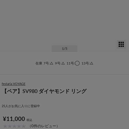
サ
1
/5
在庫
7号:△
9号:△
11号:◯
13号:△
festaria VOYAGE
【ペア】SV980 ダイヤモンド リング
25
人がお気に入りに登録中
¥11,000
税込
（0件のレビュー）