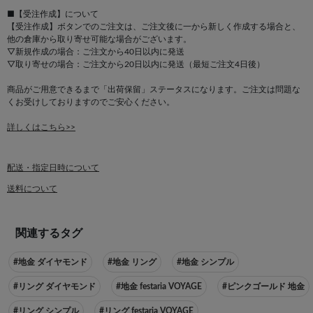
■【受注作成】について
【受注作成】ボタンでのご注文は、ご注文後に一から新しく作成する場合と、
他の倉庫から取り寄せ可能な場合がございます。
▽新規作成の場合：ご注文から40日以内に発送
▽取り寄せの場合：ご注文から20日以内に発送（最短ご注文4日後）
商品がご用意できるまで「出荷保留」ステータスになります。ご注文は問題な
くお受けしておりますのでご安心ください。
詳しくはこちら>>
配送・指定日時について
送料について
関連するタグ
#地金 ダイヤモンド
#地金 リング
#地金 シンプル
#リング ダイヤモンド
#地金 festaria VOYAGE
#ピンクゴールド 地金
#リング シンプル
#リング festaria VOYAGE