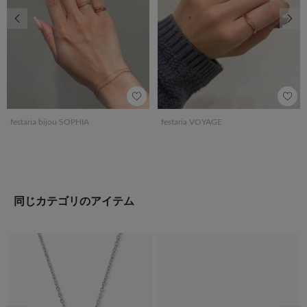
前の画像
次の
festaria bijou SOPHIA
festaria VOYAGE
同じカテゴリのアイテム