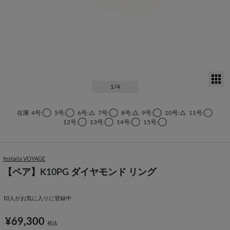
サ
1
/4
在庫
4号:◯
5号:◯
6号:△
7号:◯
8号:△
9号:◯
10号:△
11号:◯
12号:◯
13号:◯
14号:◯
15号:◯
festaria VOYAGE
【ペア】K10PG ダイヤモンド リング
10
人がお気に入りに登録中
¥69,300
税込