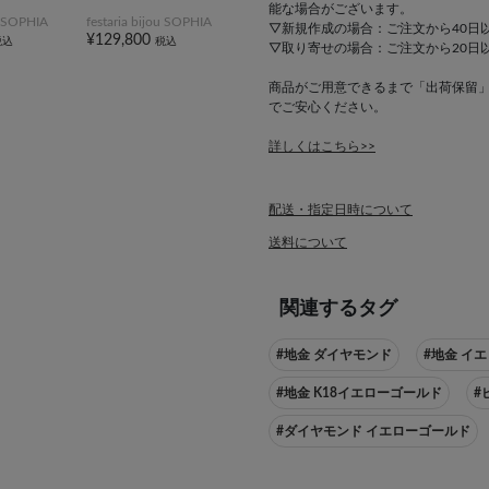
能な場合がございます。
ou SOPHIA
festaria bijou SOPHIA
▽新規作成の場合：ご注文から40日
¥129,800
税込
税込
▽取り寄せの場合：ご注文から20日
商品がご用意できるまで「出荷保留
でご安心ください。
詳しくはこちら>>
配送・指定日時について
送料について
関連するタグ
#地金 ダイヤモンド
#地金 イ
#地金 K18イエローゴールド
#
#ダイヤモンド イエローゴールド