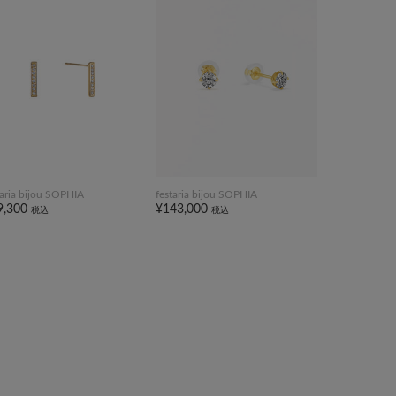
taria bijou SOPHIA
festaria bijou SOPHIA
9,300
¥143,000
税込
税込