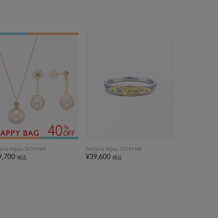
taria bijou SOPHIA
festaria bijou SOPHIA
9,700
¥39,600
税込
税込