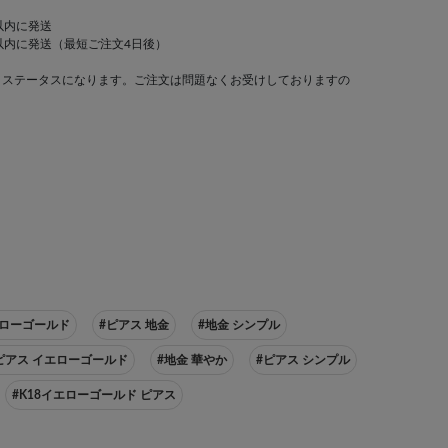
以内に発送
以内に発送（最短ご注文4日後）
」ステータスになります。ご注文は問題なくお受けしておりますの
エローゴールド
#ピアス 地金
#地金 シンプル
ピアス イエローゴールド
#地金 華やか
#ピアス シンプル
#K18イエローゴールド ピアス