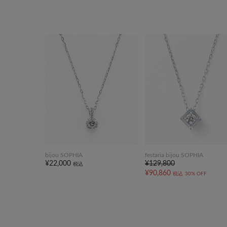
bijou SOPHIA
festaria bijou SOPHIA
¥22,000
¥129,800
税込
¥90,860
税込
30% OFF