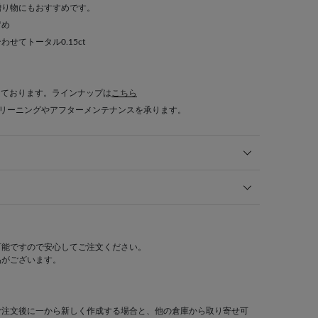
贈り物にもおすすめです。
留め
せてトータル0.15ct
しております。ラインナップは
こちら
クリーニングやアフターメンテナンスを承ります。
可能ですので安心してご注文ください。
品がございます。
ご注文後に一から新しく作成する場合と、他の倉庫から取り寄せ可