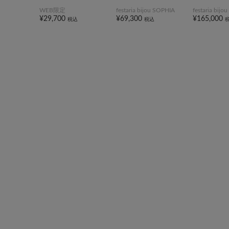
WEB限定
festaria bijou SOPHIA
festaria bij
¥29,700
¥69,300
¥165,000
税込
税込