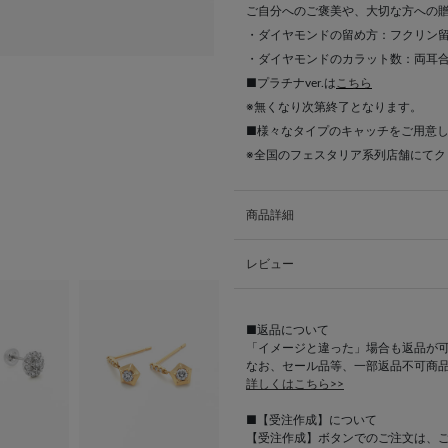
ご自分へのご褒美や、大切な方への
・ダイヤモンドの留め方：フクリン
・ダイヤモンドのカラット数：両耳合わ
■プラチナver.は
こちら
※無くなり次第終了となります。
■様々なタイプのキャッチをご用意
※全国のフェスタリア系列店舗にて
商品詳細
レビュー
■返品について
「イメージと違った」場合も返品が
なお、セール品等、一部返品不可商
詳しくはこちら>>
■【受注作成】について
【受注作成】ボタンでのご注文は、