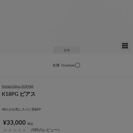
サ
1
/4
在庫
OneSize:◯
festaria bijou SOPHIA
K18PG ピアス
48
人がお気に入りに登録中
¥33,000
税込
（0件のレビュー）