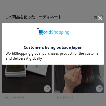
この商品を使ったコーディネート
一覧
前の画像
次の
festaria VOYAGE
bijou SOPHIA