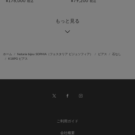
¥176,000
¥79,200
税込
税込
もっと見る
ホーム
festaria bijou SOPHIA（フェスタリア ビジュソフィア）
ピアス
石なし
K18PG ピアス
ご利用ガイド
会社概要