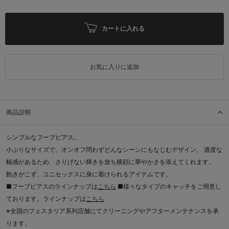
カートに入れる
お気に入りに追加
商品説明
シンプルなフープピアス。
小ぶりなサイズで、オンオフ問わずどんなシーンにもなじむデザイン。 適度な
幅感があるため、さりげない輝きを放ち横顔に華やかさを添えてくれます。
飽きがこず、ユニセックスに身に着けられるアイテムです。
■フープピアスのラインナップは
こちら
■様々なタイプのキャッチをご用意し
ております。ラインナップは
こちら
※全国のフェスタリア系列店舗にてクリーニングやアフターメンテナンスを承
ります。