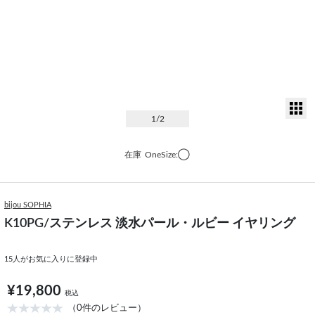
サ
1
/2
在庫
OneSize:◯
bijou SOPHIA
K10PG/ステンレス 淡水パール・ルビー イヤリング
15
人がお気に入りに登録中
¥19,800
税込
（0件のレビュー）