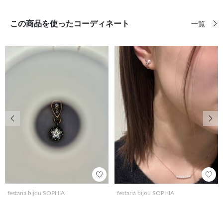
この商品を使ったコーディネート
一覧
前の画像
次の
festaria bijou SOPHIA
festaria bijou SOPHIA