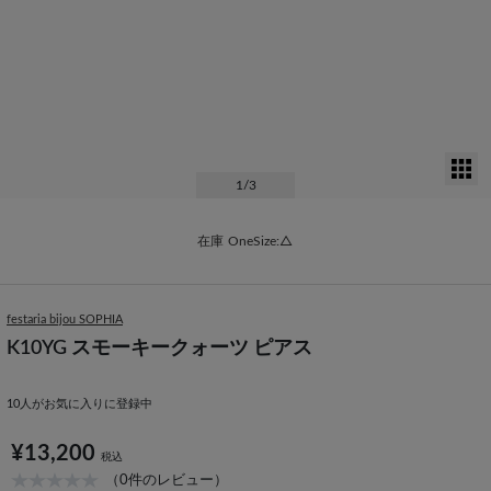
サ
1
/3
在庫
OneSize:△
festaria bijou SOPHIA
K10YG スモーキークォーツ ピアス
10
人がお気に入りに登録中
¥13,200
税込
（0件のレビュー）