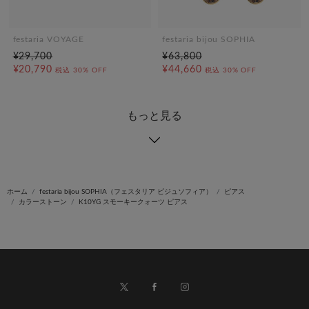
festaria VOYAGE
festaria bijou SOPHIA
¥29,700
¥63,800
¥20,790
¥44,660
税込
30% OFF
税込
30% OFF
もっと見る
ホーム
festaria bijou SOPHIA（フェスタリア ビジュソフィア）
ピアス
カラーストーン
K10YG スモーキークォーツ ピアス