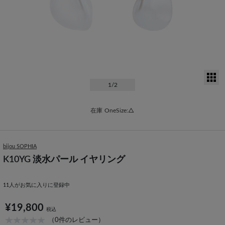
サ
1
/2
在庫
OneSize:△
bijou SOPHIA
K10YG 淡水パール イヤリング
11
人がお気に入りに登録中
¥19,800
税込
（0件のレビュー）