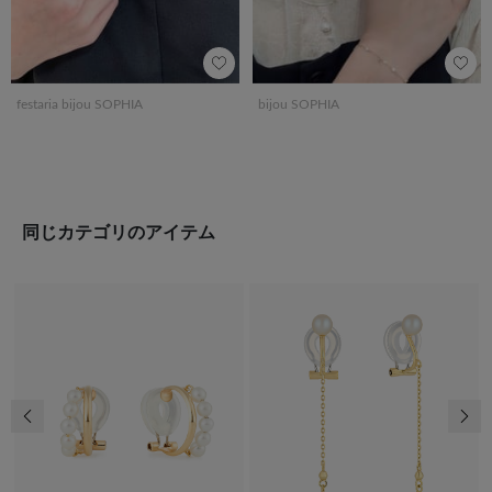
festaria bijou SOPHIA
bijou SOPHIA
同じカテゴリのアイテム
前の画像
次の