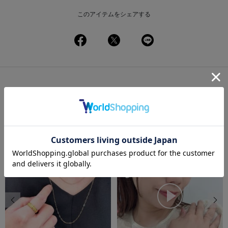
このアイテムをシェアする
この商品を使ったコーディネート
一覧
前の画像
次の