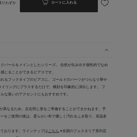
カートに入れる
残りわずか
クパールをメインとしたシリーズ。 自然が生み出す個性的でなめ
を感じることができるピアスです。
揺れるフックタイプのピアスに、ゴールドのパーツがつらなり華や
タイリングにプラスするだけで、横顔を印象的に演出します。 フ
アルな装いのアクセントにもおすすめです。
形が異なるため、左右同じ形をご準備することができかねます。予
リーをご使用の後は、柔らかい布で優しく汚れをふき取り、高温多
しております。ラインナップは
こちら
※全国のフェスタリア系列店