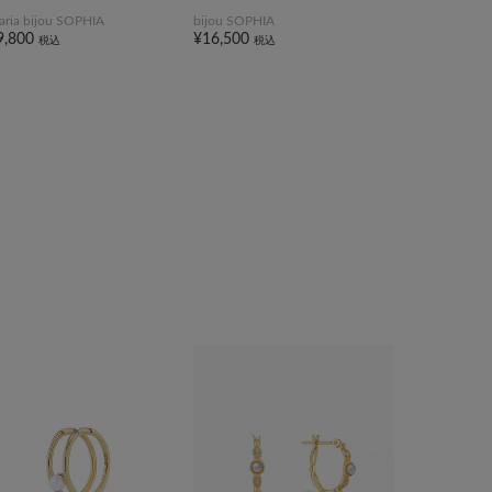
taria bijou SOPHIA
bijou SOPHIA
9,800
¥16,500
税込
税込