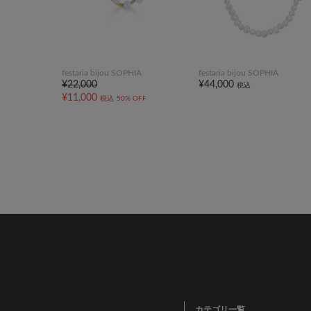
festaria bijou SOPHIA
festaria bijou SOPHIA
¥22,000
¥44,000
税込
¥11,000
税込
50% OFF
カテゴリ一覧