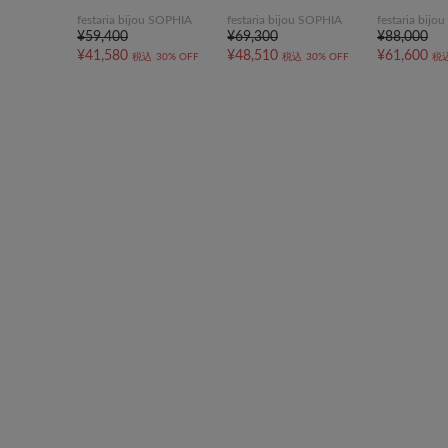
festaria bijou SOPHIA
festaria bijou SOPHIA
festaria bij
¥59,400
¥69,300
¥88,000
¥41,580
¥48,510
¥61,600
税込
30% OFF
税込
30% OFF
税