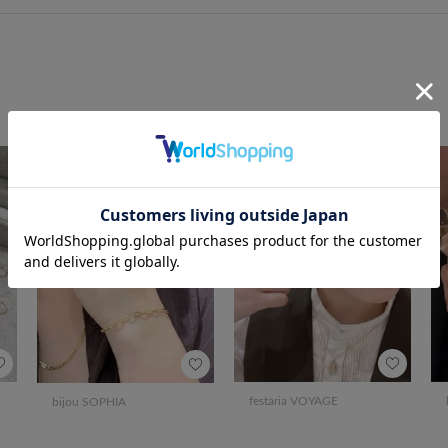
festaria VOYAGE
bijou SOPHIA