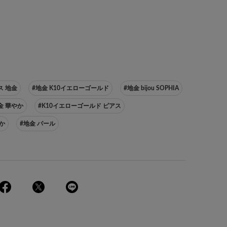
ス 地金
#地金 K10イエローゴールド
#地金 bijou SOPHIA
金 華やか
#K10イエローゴールド ピアス
か
#地金 パール