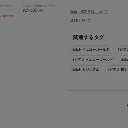
ou SOPHIA
festaria bijou SOPHIA
¥19,800
税込
配送・指定日時について
込
30% OFF
送料について
関連するタグ
#地金 イエローゴールド
#ピア
#ピアス イエローゴールド
#地
#地金 カジュアル
#ピアス 華や