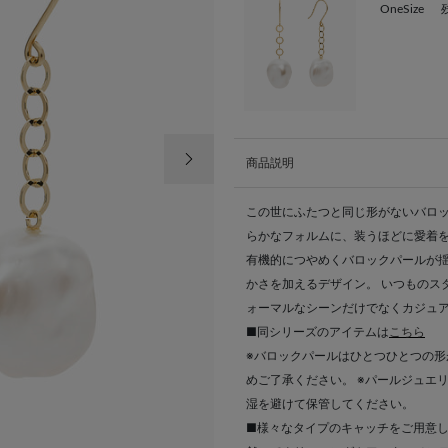
OneSize
次の画像
商品説明
この世にふたつと同じ形がないバロッ
らかなフォルムに、装うほどに愛着
有機的につやめくバロックパールが
かさを加えるデザイン。 いつものス
ォーマルなシーンだけでなくカジュ
■同シリーズのアイテムは
こちら
※バロックパールはひとつひとつの
めご了承ください。 ※パールジュエ
湿を避けて保管してください。
■様々なタイプのキャッチをご用意