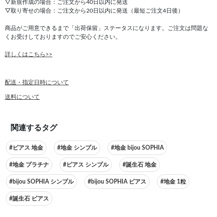
▽新規作成の場合：ご注文から40日以内に発送
▽取り寄せの場合：ご注文から20日以内に発送（最短ご注文4日後）
商品がご用意できるまで「出荷保留」ステータスになります。ご注文は問題な
くお受けしておりますのでご安心ください。
詳しくはこちら>>
配送・指定日時について
送料について
関連するタグ
#ピアス 地金
#地金 シンプル
#地金 bijou SOPHIA
#地金 プラチナ
#ピアス シンプル
#誕生石 地金
#bijou SOPHIA シンプル
#bijou SOPHIA ピアス
#地金 1粒
#誕生石 ピアス