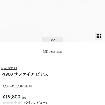
サ
1
/5
在庫
OneSize:△
bijou SOPHIA
Pt900 サファイア ピアス
19
人がお気に入りに登録中
¥19,800
税込
（0件のレビュー）