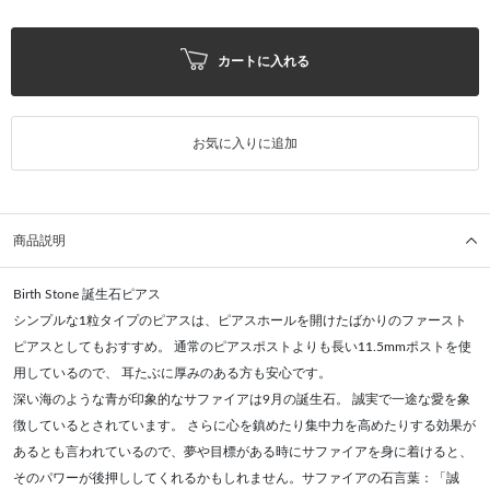
カートに入れる
お気に入りに追加
商品説明
Birth Stone 誕生石ピアス
シンプルな1粒タイプのピアスは、ピアスホールを開けたばかりのファースト
ピアスとしてもおすすめ。 通常のピアスポストよりも長い11.5mmポストを使
用しているので、 耳たぶに厚みのある方も安心です。
深い海のような青が印象的なサファイアは9月の誕生石。 誠実で一途な愛を象
徴しているとされています。 さらに心を鎮めたり集中力を高めたりする効果が
あるとも言われているので、夢や目標がある時にサファイアを身に着けると、
そのパワーが後押ししてくれるかもしれません。サファイアの石言葉：「誠