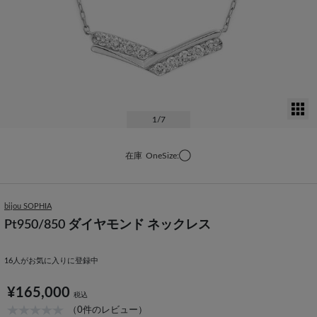
サ
1
/7
在庫
OneSize:◯
bijou SOPHIA
Pt950/850 ダイヤモンド ネックレス
16
人がお気に入りに登録中
¥165,000
税込
（0件のレビュー）