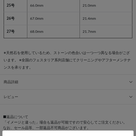
25号
66.0mm
21.0mm
26号
67.0mm
21.4mm
27号
68.0mm
21.7mm
※天然石を使用しているため、ストーンの色合いは一つ一つ異なる場合がござ
います。 ※全国のフェスタリア系列店舗にてクリーニングやアフターメンテナ
ンスを承ります。
商品詳細
レビュー
■返品について
「イメージと違った」場合も返品が可能ですので安心してご注文ください。
なお、セール品等、一部返品不可商品がございます。
詳しくはこちら>>