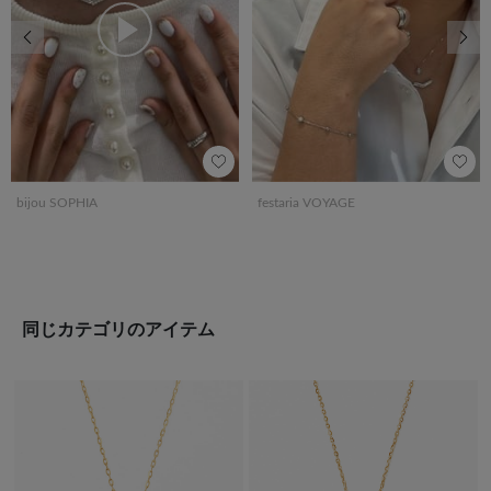
前の画像
次の
bijou SOPHIA
festaria VOYAGE
同じカテゴリのアイテム