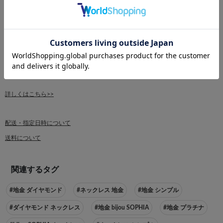
■【受注作成】について
【受注作成】ボタンでのご注文は、ご注文後に一から新しく作成する場合と、
他の倉庫から取り寄せ可能な場合がございます。
▽新規作成の場合：ご注文から40日以内に発送
▽取り寄せの場合：ご注文から20日以内に発送（最短ご注文4日後）
商品がご用意できるまで「出荷保留」ステータスになります。ご注文は問題な
くお受けしておりますのでご安心ください。
詳しくはこちら>>
配送・指定日時について
送料について
関連するタグ
#地金 ダイヤモンド
#ネックレス 地金
#地金 シンプル
#ダイヤモンド ネックレス
#地金 bijou SOPHIA
#地金 プラチナ