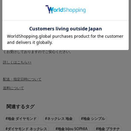
詳しくはこちら>>
■【受注作成】について
【受注作成】ボタンでのご注文は、ご注文後に一から新しく作成する場合と、
他の倉庫から取り寄せ可能な場合がございます。
▽新規作成の場合：ご注文から40日以内に発送
▽取り寄せの場合：ご注文から20日以内に発送（最短ご注文4日後）
商品がご用意できるまで「出荷保留」ステータスになります。ご注文は問題な
くお受けしておりますのでご安心ください。
詳しくはこちら>>
配送・指定日時について
送料について
関連するタグ
#地金 ダイヤモンド
#ネックレス 地金
#地金 シンプル
#ダイヤモンド ネックレス
#地金 bijou SOPHIA
#地金 プラチナ