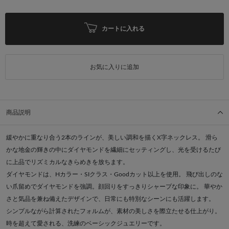
カートに入れる
お気に入りに追加
商品説明
緩やかに重なり合う2本のラインが、美しい調和を描くX字ネックレス。 滑ら
かな地金の輝きの中にダイヤモンドを繊細にセッティングし、光を受けるたび
に上品でリズミカルなきらめきを放ちます。
ダイヤモンドは、Hカラー・SIクラス・Goodカット以上を使用。 飛び出しのな
い爪留めでダイヤモンドを強調。顔回りをすっきりシャープな印象に。 華やか
さと気品を兼ね備えたデザインで、日常にも特別なシーンにも活躍します。
シンプルながら計算されたフォルムが、素材の美しさを際立たせる仕上がり。
時を超えて愛される、洗練のベーシックジュエリーです。