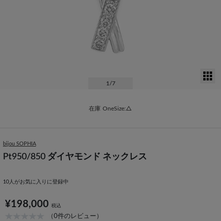
サ
1
/7
在庫
OneSize:△
bijou SOPHIA
Pt950/850 ダイヤモンド ネックレス
10
人がお気に入りに登録中
¥198,000
税込
（0件のレビュー）