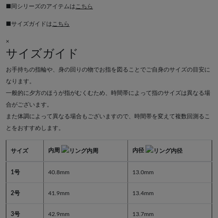
■同シリーズのアイテムは
こちら
■サイズガイドは
こちら
×
サイズガイド
お手持ちの指輪や、身の回りの物でお指を図ることでご自身のサイズの目安に
なります。
一般的に夕方のほうが指がむくむため、時間帯によって指のサイズは異なる場
合がございます。
また体調によって異なる場合もございますので、時間帯を変えて複数回測るこ
とをおすすめします。
内周
内径
サイズ
1号
40.8mm
13.0mm
2号
41.9mm
13.4mm
3号
42.9mm
13.7mm