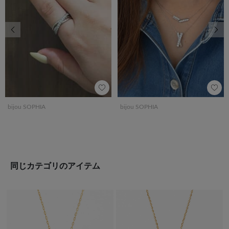
前の画像
次の
bijou SOPHIA
bijou SOPHIA
同じカテゴリのアイテム