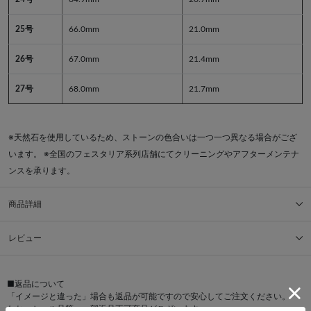
25号
66.0mm
21.0mm
26号
67.0mm
21.4mm
27号
68.0mm
21.7mm
※天然石を使用しているため、ストーンの色合いは一つ一つ異なる場合がござ
います。 ※全国のフェスタリア系列店舗にてクリーニングやアフターメンテナ
ンスを承ります。
商品詳細
レビュー
■返品について
「イメージと違った」場合も返品が可能ですので安心してご注文ください。
なお、セール品等、一部返品不可商品がございます。