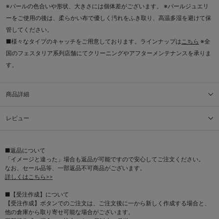
※パールの色合いや形状、大きさには個体差がございます。 ※パールジュエリ
ーをご使用の後は、柔らかい布で優しく汚れをふき取り、高温多湿を避けて保
管してください。
■様々なタイプのキャッチをご用意しております。ラインナップは
こちら
※全
国のフェスタリア系列店舗にてクリーニングやアフターメンテナンスを承りま
す。
商品詳細
レビュー
■返品について
「イメージと違った」場合も返品が可能ですので安心してご注文ください。
なお、セール品等、一部返品不可商品がございます。
詳しくはこちら>>
■【受注作成】について
【受注作成】ボタンでのご注文は、ご注文後に一から新しく作成する場合と、
他の倉庫から取り寄せ可能な場合がございます。