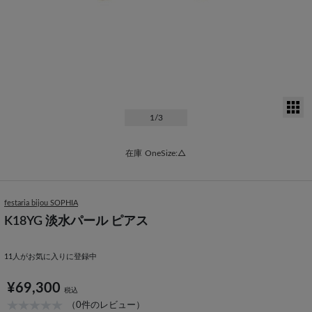
サ
1
/3
在庫
OneSize:△
festaria bijou SOPHIA
K18YG 淡水パール ピアス
11
人がお気に入りに登録中
¥69,300
税込
（0件のレビュー）