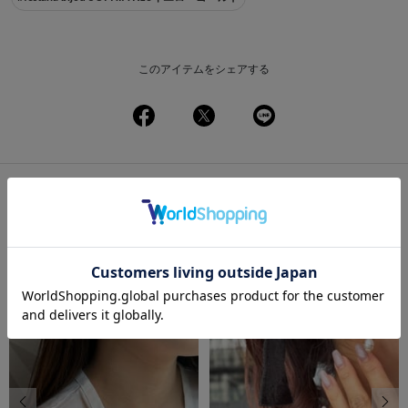
このアイテムをシェアする
この商品を使ったコーディネート
一覧
前の画像
次の