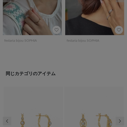
festaria bijou SOPHIA
festaria bijou SOPHIA
同じカテゴリのアイテム
前の画像
次の