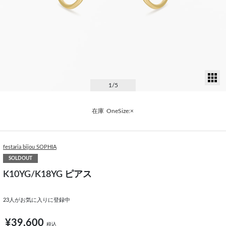
サ
1
/5
在庫
OneSize:×
festaria bijou SOPHIA
SOLDOUT
K10YG/K18YG ピアス
23
人がお気に入りに登録中
¥39,600
税込