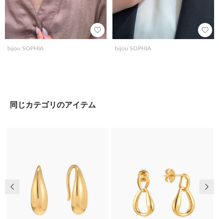
bijou SOPHIA
bijou SOPHIA
同じカテゴリのアイテム
前の画像
次の