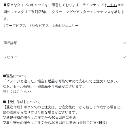
■様々なタイプのキャッチをご用意しております。ラインナップは
こちら
※全
国のフェスタリア系列店舗にてクリーニングやアフターメンテナンスを承りま
す。
#フープピアス
#地金ピアス
#地金ジュエリー
商品詳細
レビュー
■返品について
「イメージと違った」場合も返品が可能ですので安心してご注文ください。
なお、セール品等、一部返品不可商品がございます。
詳しくはこちら>>
■【受注作成】について
【受注作成】ボタンでのご注文は、ご注文後に一から新しく作成する場合と、
他の倉庫から取り寄せ可能な場合がございます。
▽新規作成の場合：ご注文から40日以内に発送
▽取り寄せの場合：ご注文から20日以内に発送（最短ご注文4日後）