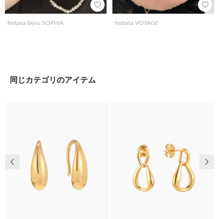
festaria bijou SOPHIA
festaria VOYAGE
同じカテゴリのアイテム
前の画像
次の