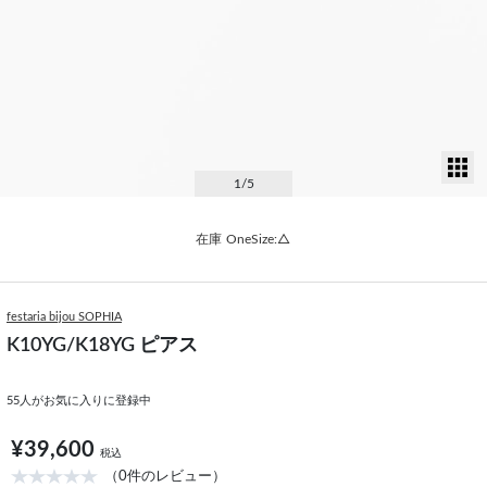
サ
1
/5
在庫
OneSize:△
festaria bijou SOPHIA
K10YG/K18YG ピアス
55
人がお気に入りに登録中
¥39,600
税込
（0件のレビュー）