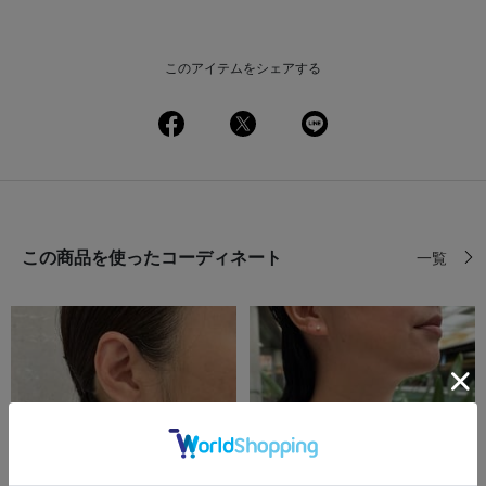
このアイテムをシェアする
この商品を使ったコーディネート
一覧
前の画像
次の