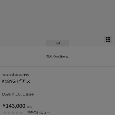
サ
1
/4
在庫
OneSize:△
festaria bijou SOPHIA
K18YG ピアス
3
人がお気に入りに登録中
¥143,000
税込
（0件のレビュー）