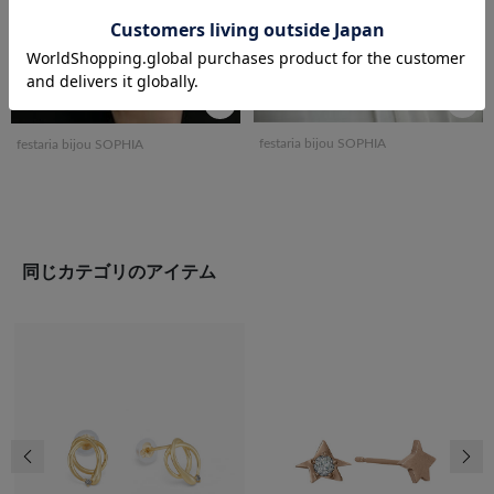
festaria bijou SOPHIA
festaria bijou SOPHIA
同じカテゴリのアイテム
前の画像
次の