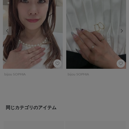
前の画像
次の
bijou SOPHIA
bijou SOPHIA
同じカテゴリのアイテム