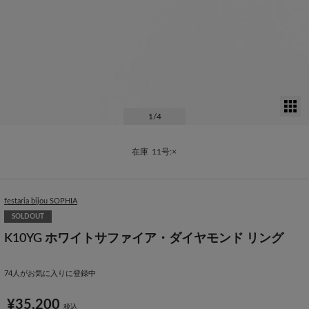
サ
1
/4
在庫
11号:×
festaria bijou SOPHIA
SOLDOUT
K10YG ホワイトサファイア・ダイヤモンド リング
74
人がお気に入りに登録中
¥35,200
税込