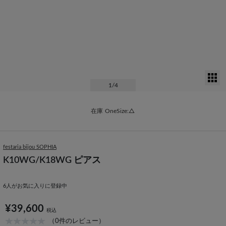
サ
1
/4
在庫
OneSize:△
festaria bijou SOPHIA
K10WG/K18WG ピアス
6
人がお気に入りに登録中
¥39,600
税込
（0件のレビュー）