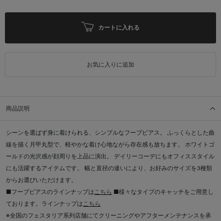
カートに入れる
お気に入りに追加
商品説明
シーンを選ばず身に着けられる、シンプルなフープピアス。 ふっくらとした曲
線を描く月甲丸型で、軽やかな着け心地ながら存在感も放ちます。 ホワイトゴ
ールドの光沢感が顔周りを上品に演出。 デイリーコーデにもオフィススタイル
にも活躍するアイテムです。 幅と直径の違いにより、お好みのサイズを3種類
からお選びいただけます。
■フープピアスのラインナップは
こちら
■様々なタイプのキャッチをご用意し
ております。ラインナップは
こちら
※全国のフェスタリア系列店舗にてクリーニングやアフターメンテナンスを承