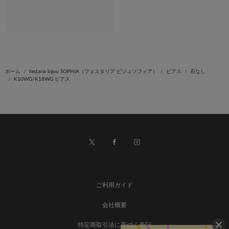
ホーム
festaria bijou SOPHIA（フェスタリア ビジュソフィア）
ピアス
石なし
K10WG/K18WG ピアス
ご利用ガイド
会社概要
特定商取引法に基づく表記