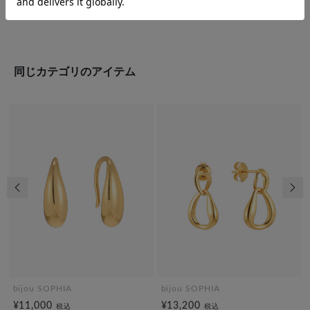
同じカテゴリのアイテム
前の画像
次の
bijou SOPHIA
bijou SOPHIA
¥11,000
¥13,200
税込
税込