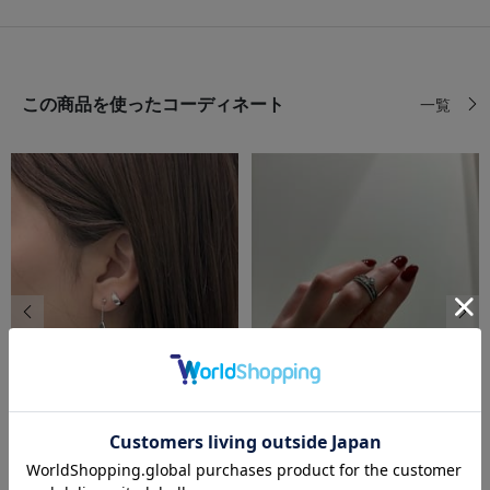
この商品を使ったコーディネート
一覧
前の画像
次の
bijou SOPHIA
festaria bijou SOPHIA