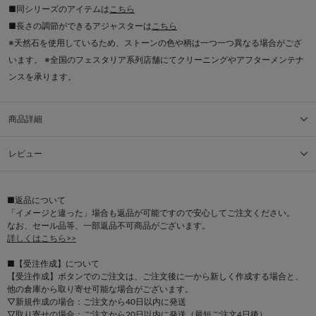
■同シリーズのアイテムは
こちら
■長さの調節ができるアジャスターは
こちら
※天然石を使用しているため、ストーンの色や柄は一つ一つ異なる場合がござ
います。 ※全国のフェスタリア系列店舗にてクリーニングやアフターメンテナ
ンスを承ります。
商品詳細
レビュー
■返品について
「イメージと違った」場合も返品が可能ですので安心してご注文ください。
なお、セール品等、一部返品不可商品がございます。
詳しくはこちら>>
■【受注作成】について
【受注作成】ボタンでのご注文は、ご注文後に一から新しく作成する場合と、
他の倉庫から取り寄せ可能な場合がございます。
▽新規作成の場合：ご注文から40日以内に発送
▽取り寄せの場合：ご注文から20日以内に発送（最短ご注文4日後）