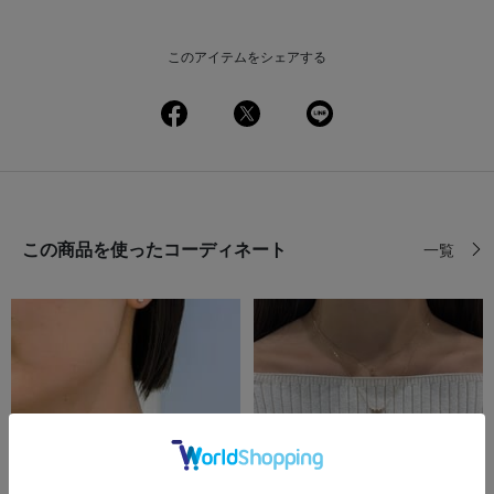
このアイテムをシェアする
この商品を使ったコーディネート
一覧
前の画像
次の