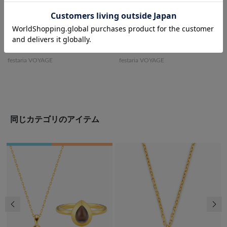
festaria VOYAGE
festaria VOYAGE
同じカテゴリのアイテム
前の画像
次の