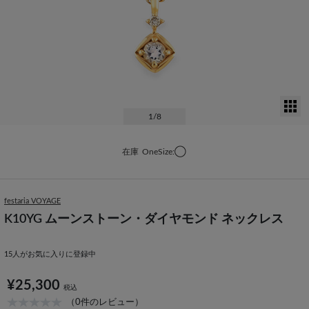
サ
1
/8
在庫
OneSize:◯
festaria VOYAGE
K10YG ムーンストーン・ダイヤモンド ネックレス
15
人がお気に入りに登録中
¥25,300
税込
（0件のレビュー）