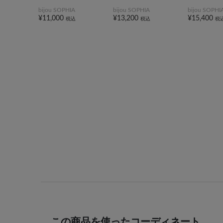
bijou SOPHIA
bijou SOPHIA
bijou SOPHI
¥11,000
¥13,200
¥15,400
税込
税込
税
この商品を使ったコーディネート