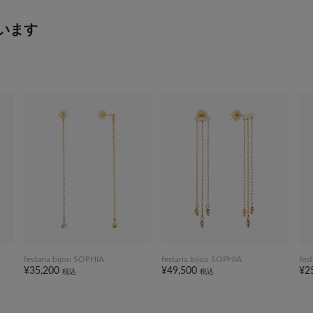
います
festaria bijou SOPHIA
festaria bijou SOPHIA
fes
¥35,200
¥49,500
¥2
税込
税込