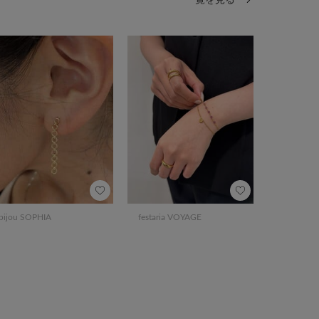
一覧を見る
bijou SOPHIA
festaria VOYAGE