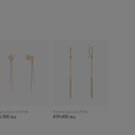
taria bijou SOPHIA
festaria bijou SOPHIA
5,300
¥39,600
税込
税込