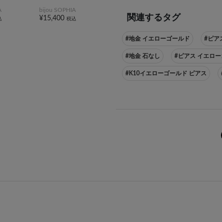
A
bijou SOPHIA
関連するタグ
¥15,400
込
税込
#地金 イエローゴールド
#ピア
#地金 石なし
#ピアス イエロ
#K10イエローゴールド ピアス