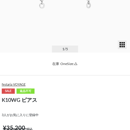
サ
1
/5
在庫
OneSize:△
festaria VOYAGE
SALE
返品不可
K10WG ピアス
3
人がお気に入りに登録中
¥35,200
税込