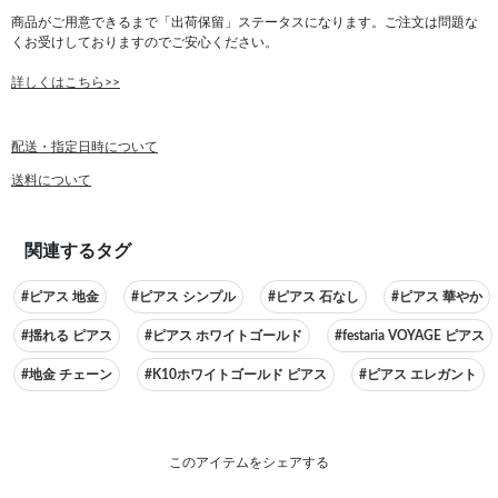
商品がご用意できるまで「出荷保留」ステータスになります。ご注文は問題な
くお受けしておりますのでご安心ください。
詳しくはこちら>>
配送・指定日時について
送料について
関連するタグ
#ピアス 地金
#ピアス シンプル
#ピアス 石なし
#ピアス 華やか
#揺れる ピアス
#ピアス ホワイトゴールド
#festaria VOYAGE ピアス
#地金 チェーン
#K10ホワイトゴールド ピアス
#ピアス エレガント
このアイテムをシェアする