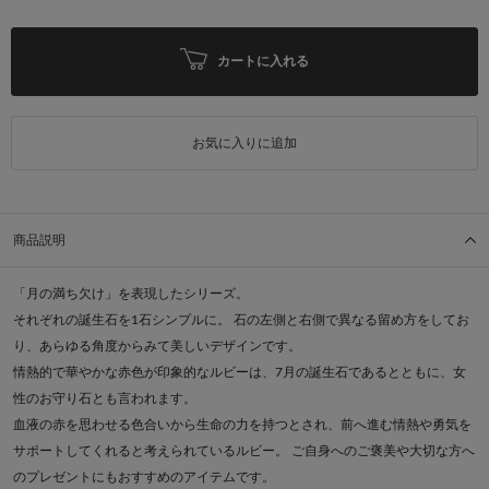
カートに入れる
お気に入りに追加
商品説明
「月の満ち欠け」を表現したシリーズ。
それぞれの誕生石を1石シンプルに。 石の左側と右側で異なる留め方をしてお
り、あらゆる角度からみて美しいデザインです。
情熱的で華やかな赤色が印象的なルビーは、7月の誕生石であるとともに、女
性のお守り石とも言われます。
血液の赤を思わせる色合いから生命の力を持つとされ、前へ進む情熱や勇気を
サポートしてくれると考えられているルビー。 ご自身へのご褒美や大切な方へ
のプレゼントにもおすすめのアイテムです。