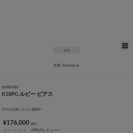
サ
1
/6
在庫
OneSize:△
veretta 8va
K18PG ルビー ピアス
27
人がお気に入りに登録中
¥176,000
税込
（0件のレビュー）