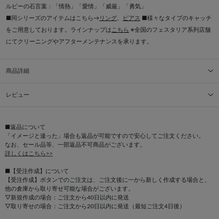
ルビーの石言葉：「情熱」「愛情」「威厳」「勇気」
■同シリーズのアイテムはこちら→
リング
、
ピアス
■様々なタイプのキャッチ
をご用意しております。ラインナップは
こちら
※全国のフェスタリア系列店舗
にてクリーニングやアフターメンテナンスを承ります。
商品詳細
レビュー
■返品について
「イメージと違った」場合も返品が可能ですので安心してご注文ください。
なお、セール品等、一部返品不可商品がございます。
詳しくはこちら>>
■【受注作成】について
【受注作成】ボタンでのご注文は、ご注文後に一から新しく作成する場合と、
他の倉庫から取り寄せ可能な場合がございます。
▽新規作成の場合：ご注文から40日以内に発送
▽取り寄せの場合：ご注文から20日以内に発送（最短ご注文4日後）