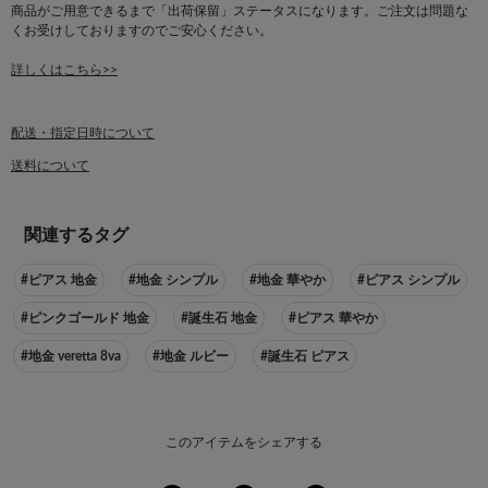
商品がご用意できるまで「出荷保留」ステータスになります。ご注文は問題な
くお受けしておりますのでご安心ください。
詳しくはこちら>>
配送・指定日時について
送料について
関連するタグ
#ピアス 地金
#地金 シンプル
#地金 華やか
#ピアス シンプル
#ピンクゴールド 地金
#誕生石 地金
#ピアス 華やか
#地金 veretta 8va
#地金 ルビー
#誕生石 ピアス
このアイテムをシェアする