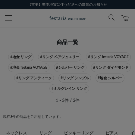
【重要】熊本地震に伴う配送への影響のお知らせ
商品一覧
#地金 リング
#リング ペアジュエリー
#リング festaria VOYAGE
#地金 festaria VOYAGE
#シルバー リング
#リング ダイヤモンド
#リング アンティーク
#リング シンプル
#地金 シルバー
#ミルグレイン リング
1 - 3件 / 3件
現在3件の商品をご用意しています。
ネックレス
リング
ピンキーリング
ピアス
イ