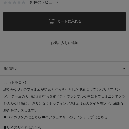
（0件のレビュー）
カートに入れる
お気に入りに追加
商品説明
trust(トラスト)
緩やかなU字のフォルムが指元をすっきりとした印象にしてくれるペアリン
グ。 アームの天地にミル打ちを施すことでシンプルな中にもフェミニンでクラ
シカルな印象に。 さりげなくセッティングされた1石のダイヤモンドが繊細な
輝きをプラスします。
■ペアのリングは
こちら
■ペアジュエリーのラインナップは
こちら
■サイズガイドは
こちら