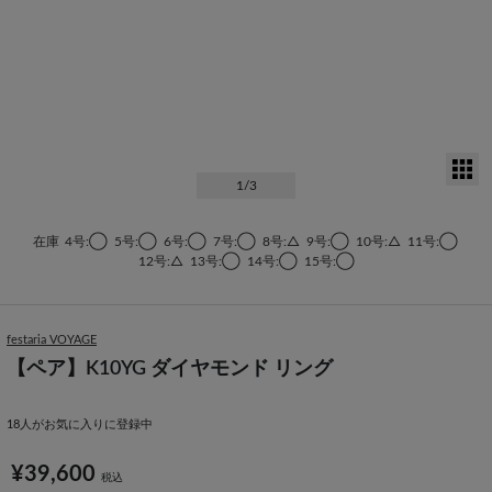
サ
1
/3
在庫
4号:◯
5号:◯
6号:◯
7号:◯
8号:△
9号:◯
10号:△
11号:◯
12号:△
13号:◯
14号:◯
15号:◯
festaria VOYAGE
【ペア】K10YG ダイヤモンド リング
18
人がお気に入りに登録中
¥39,600
税込