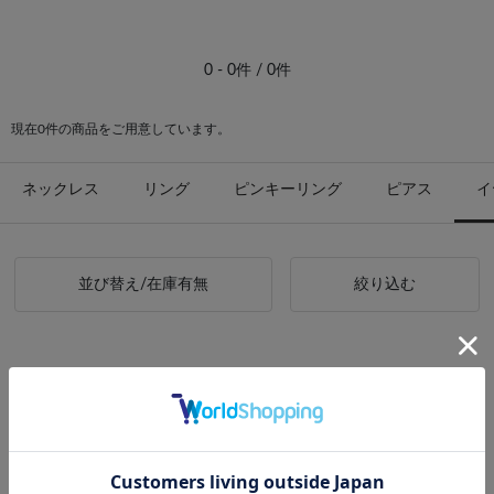
#ピアス イエローゴールド
0 - 0件 / 0件
現在0件の商品をご用意しています。
ネックレス
リング
ピンキーリング
ピアス
イ
並び替え/在庫有無
絞り込む
お探しの商品が見つかりませんでした。
検索条件をゆるめに設定したり、
上位のジャンルで検索してください。