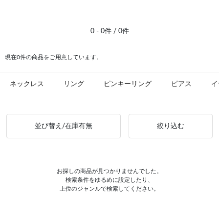
#ピアス イエローゴールド
0 - 0件 / 0件
現在0件の商品をご用意しています。
ネックレス
リング
ピンキーリング
ピアス
イ
並び替え/在庫有無
絞り込む
お探しの商品が見つかりませんでした。
検索条件をゆるめに設定したり、
上位のジャンルで検索してください。