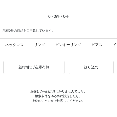
#ピアス イエローゴールド
0 - 0件 / 0件
現在0件の商品をご用意しています。
ネックレス
リング
ピンキーリング
ピアス
イ
並び替え/在庫有無
絞り込む
お探しの商品が見つかりませんでした。
検索条件をゆるめに設定したり、
上位のジャンルで検索してください。