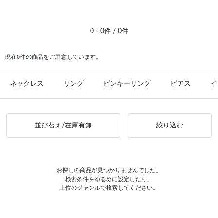
#ピアス イエローゴールド
0 - 0件 / 0件
現在0件の商品をご用意しています。
ネックレス
リング
ピンキーリング
ピアス
イ
並び替え/在庫有無
絞り込む
お探しの商品が見つかりませんでした。
検索条件をゆるめに設定したり、
上位のジャンルで検索してください。