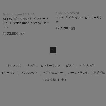
festaria VOYAGE
festaria bijou SOPHIA
Pt900 ダイヤモンド ピンキーリン
K18YG ダイヤモンド ピンキーリ
グ
ング＜ “Wish upon a star®” カー
ド＞
¥79,200
税込
¥220,000
税込
1
ネックレス
|
リング
|
ピンキーリング
|
ピアス
|
イヤリング
|
イヤーカフ
|
ブレスレット
|
ペアジュエリー
|
パーツ・その他
|
結婚指輪
|
婚約指輪
|
全て