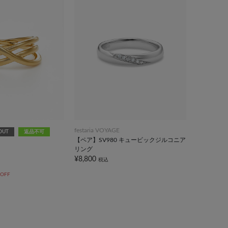
festaria VOYAGE
OUT
返品不可
【ペア】SV980 キュービックジルコニア
リング
¥8,800
税込
 OFF