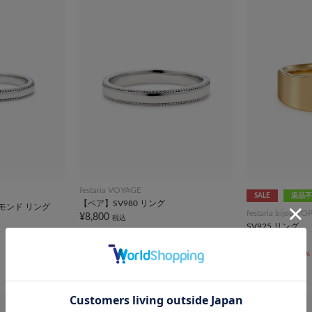
festaria VOYAGE
SALE
返品不
【ペア】SV980 リング
ヤモンド リング
festaria bijou SO
¥8,800
税込
SV925 リング
¥33,000
¥9,900
税込
70%