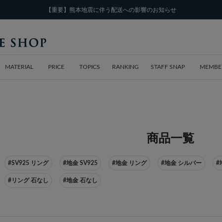
【重要】熊本地震に伴う配送への影響のお知らせ
MATERIAL
PRICE
TOPICS
RANKING
STAFF SNAP
MEMBE
商品一覧
#SV925 リング
#地金 SV925
#地金 リング
#地金 シルバー
#
#リング 石なし
#地金 石なし