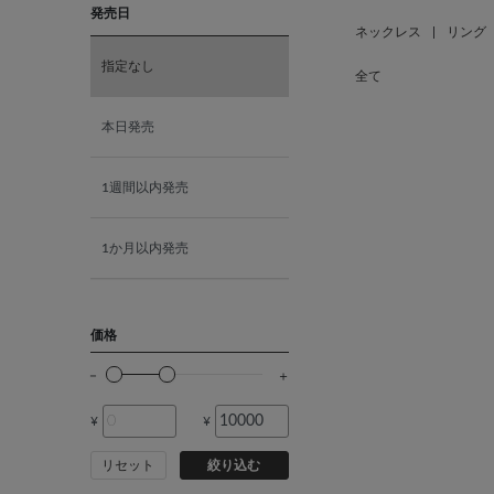
発売日
K18ホワイトゴールド
ネックレス
|
リング
指定なし
全て
K10ピンクゴールド
本日発売
K18ピンクゴールド
1週間以内発売
1か月以内発売
価格
¥
¥
リセット
絞り込む