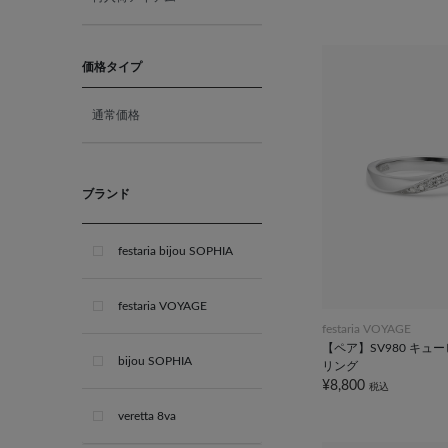
10月 オパール
11月 ブルートパーズ
価格タイプ
通常価格
12月 タンザナイト
ブライダル
ブランド
festaria bijou SOPHIA
festaria VOYAGE
festaria VOYAGE
【ペア】SV980 キュ
bijou SOPHIA
リング
¥8,800
税込
veretta 8va