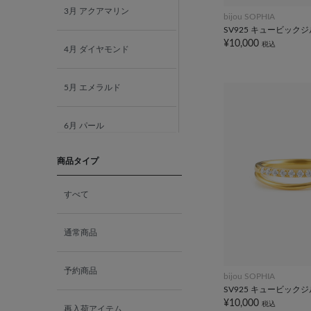
3月 アクアマリン
bijou SOPHIA
SV925 キュービック
¥10,000
税込
4月 ダイヤモンド
5月 エメラルド
6月 パール
商品タイプ
7月 ルビー
すべて
8月 ペリドット
通常商品
9月 サファイア
予約商品
bijou SOPHIA
10月 ピンクトルマリン
SV925 キュービック
¥10,000
税込
再入荷アイテム