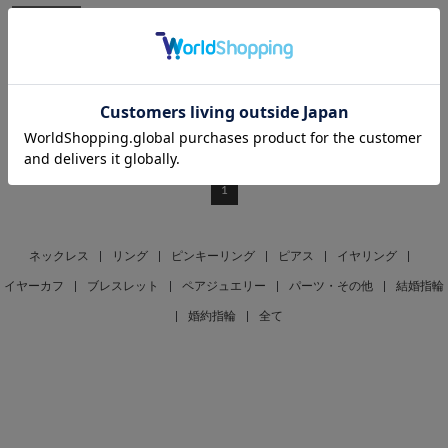
SOLDOUT
festaria bijou SOPHIA
K18WG ダイヤモンド ブレスレッ
ト＜ “Wish upon a star®” カード
＞
¥60,500
税込
1
ネックレス
|
リング
|
ピンキーリング
|
ピアス
|
イヤリング
|
イヤーカフ
|
ブレスレット
|
ペアジュエリー
|
パーツ・その他
|
結婚指輪
|
婚約指輪
|
全て