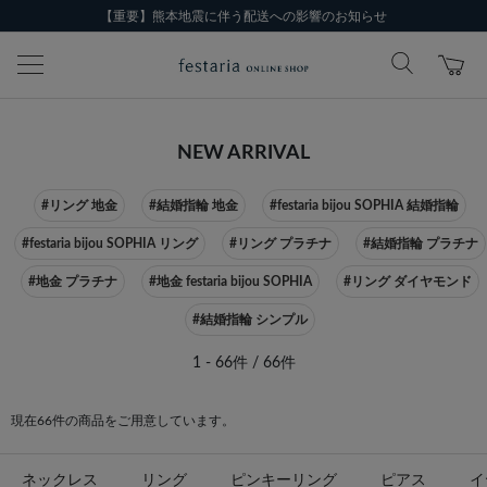
【重要】熊本地震に伴う配送への影響のお知らせ
NEW ARRIVAL
#リング 地金
#結婚指輪 地金
#festaria bijou SOPHIA 結婚指輪
#festaria bijou SOPHIA リング
#リング プラチナ
#結婚指輪 プラチナ
#地金 プラチナ
#地金 festaria bijou SOPHIA
#リング ダイヤモンド
#結婚指輪 シンプル
1 - 66件 / 66件
現在66件の商品をご用意しています。
ネックレス
リング
ピンキーリング
ピアス
イ