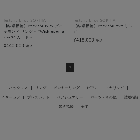
festaria bijou SOPHIA
festaria bijou SOPHIA
【結婚指輪】Pt999/Au999 ダイ
【結婚指輪】Pt999/Au999 リン
ヤモンド リング＜ “Wish upon a
グ
star®” カード＞
¥418,000
税込
¥440,000
税込
1
ネックレス
|
リング
|
ピンキーリング
|
ピアス
|
イヤリング
|
イヤーカフ
|
ブレスレット
|
ペアジュエリー
|
パーツ・その他
|
結婚指輪
|
婚約指輪
|
全て