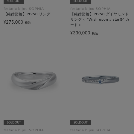
SOLDOUT
SOLDOUT
festaria bijou SOPHIA
festaria bijou SOPHIA
【結婚指輪】Pt950 リング
【結婚指輪】Pt950 ダイヤモンド
リング＜ “Wish upon a star®” カ
¥275,000
税込
ード＞
¥330,000
税込
SOLDOUT
SOLDOUT
festaria bijou SOPHIA
festaria bijou SOPHIA