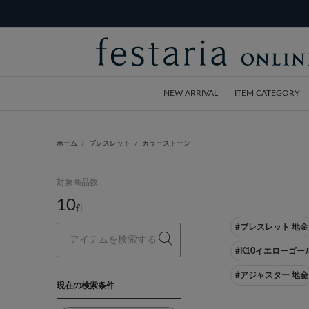
NEW ARRIVAL
ITEM CATEGORY
ホーム
ブレスレット
カラーストーン
対象商品数
10
件
#ブレスレット 地金
#K10イエローゴー
#アジャスター 地金
現在の検索条件