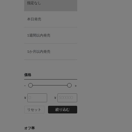
指定なし
K10ピンクゴールド
本日発売
K18ピンクゴールド
1週間以内発売
1か月以内発売
価格
¥
¥
リセット
絞り込む
オフ率