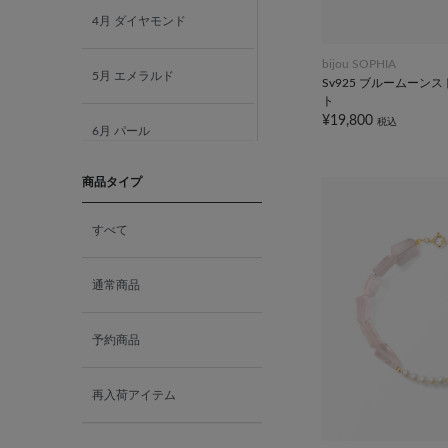
4月 ダイヤモンド
bijou SOPHIA
5月 エメラルド
Sv925 ブルームーン
ト
¥19,800
税込
6月 パール
商品タイプ
7月 ルビー
すべて
8月 ペリドット
通常商品
9月 サファイア
予約商品
10月 ピンクトルマリン
再入荷アイテム
10月 オパール